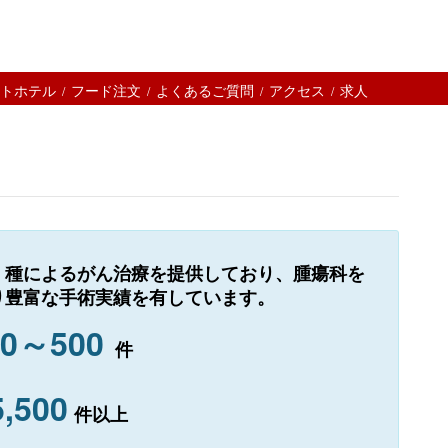
トホテル
フード注文
よくあるご質問
アクセス
求人
Ⅰ種によるがん治療を提供しており、腫瘍科を
り豊富な手術実績を有しています。
00～500
件
5,500
件以上