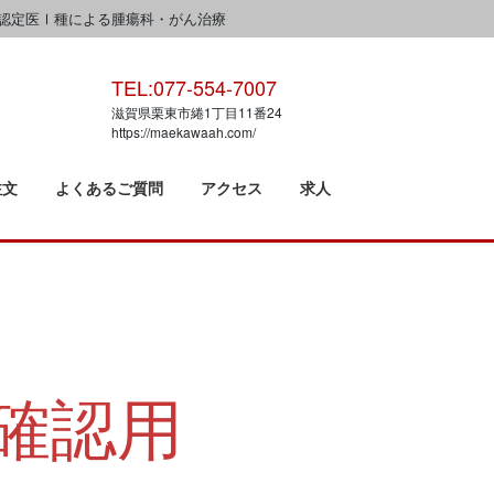
認定医Ⅰ種による腫瘍科・がん治療
TEL:077-554-7007
滋賀県栗東市綣1丁目11番24
https://maekawaah.com/
注文
よくあるご質問
アクセス
求人
確認用