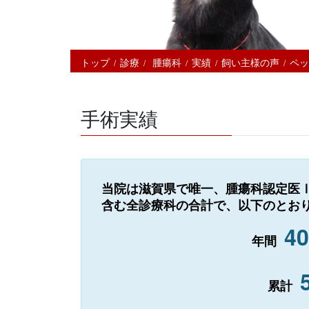
トップ
診療
腫瘍科
実績
飼い主様の声
ペッ
手術実績
当院は滋賀県で唯一、腫瘍科認定医
含む全診療科の合計で、以下のとお
4
年間
累計