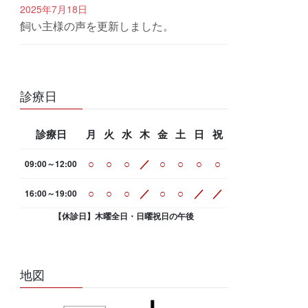
2025年7月18日
飼い主様の声を更新しました。
診療日
診療日
月
火
水
木
金
土
日
祝
○
○
○
／
○
○
○
○
09:00～12:00
○
○
○
／
○
○
／
／
16:00～19:00
【休診日】木曜全日・日曜祝日の午後
地図