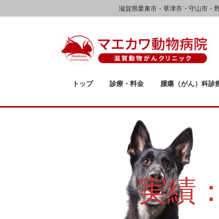
コ
ナ
滋賀県栗東市・草津市・守山市・
ン
ビ
テ
ゲ
ン
ー
ツ
シ
へ
ョ
ス
ン
トップ
診療・料金
腫瘍（がん）科診
キ
に
ッ
移
プ
動
実績